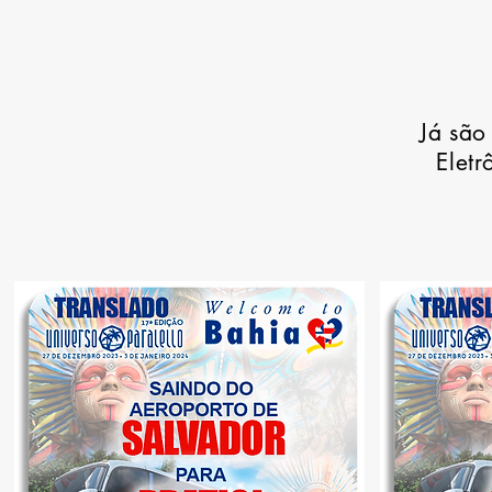
Já são
Eletr