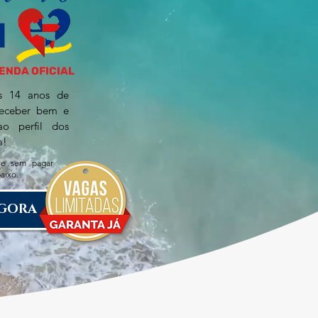
ENDA OFICIAL
s 14 anos de
receber bem e
ao perfil dos
a!
e sem pagar
aixo.
GORA