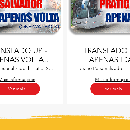
NSLADO UP -
TRANSLADO 
ENAS VOLTA
APENAS IDA
PRATIGI X
SALVADOR
ersonalizado
Pratigi X Salvador
Horário Personalizado
SALVADOR
PRATIGI
Mais informações
Mais informaçõe
Ver mais
Ver mais