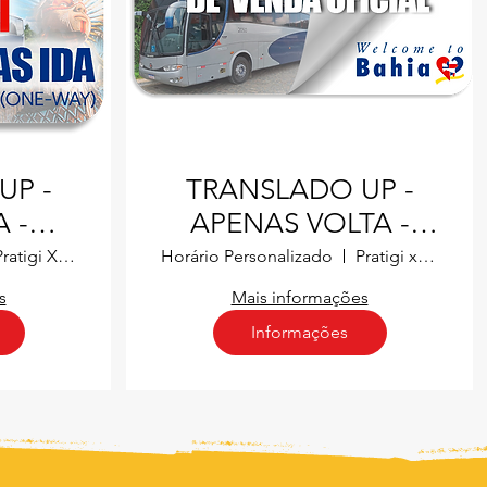
UP -
TRANSLADO UP -
 -
APENAS VOLTA -
 X
PRATIGI X VALENÇA
Pratigi X Salvador
Horário Personalizado
Pratigi x Valença
s
Mais informações
Informações