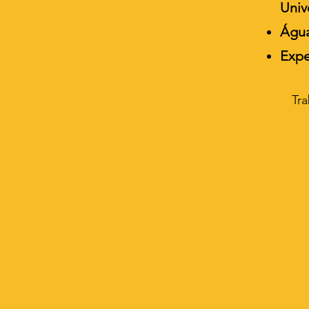
Univ
Água
Expe
​Tr