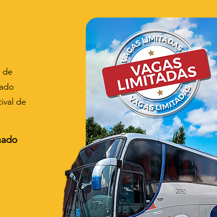
 de
lado
ival de
nado