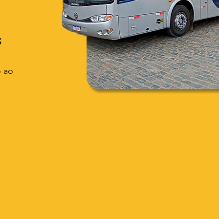
;
o ao