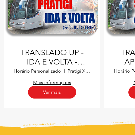
TRANSLADO UP -
TRA
IDA E VOLTA -
AP
SALVADOR X
Horário Personalizado
Pratigi X Salvador
Horário P
PRATIGI X
Mais informações
SALVADOR
Ver mais