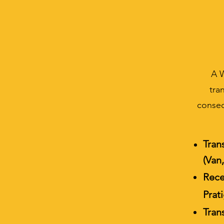
A 
tra
consec
Tran
(Van
Rece
Prati
Tran