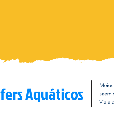
Meios 
fers Aquáticos
saem d
Viaje 